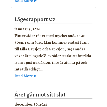
Read More ►
Lägesrapport v.2
januari 9, 2026
Vinterväder råder med mycket snö.. ca 40-
50cm i området. Man kommer endast fram
till Lilla Havsjön och Sänksjön, inga andra
vägar är plogade.Vi avråder starkt att beträda
isarna just nu då dom inte är att lita på och
inte tillräckligt…
Read More ►
Året går mot sitt slut
december 30, 2025