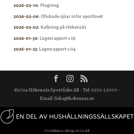
2026-02-10
:
Plogning
2026-02-06
:
Ofiskade sjöar inför sportlovet
2026-02-02
:
Kalkning på Hökensås
2026-01-30
:
Lägesrapport v.05
2026-01-23
:
Lägesrapport v.04
©2024 Hökensås Sportfiske AB - Tel: 0502-23000 -
Email: fiska@hokensas.se
Produktion:
Alvega & Co AB