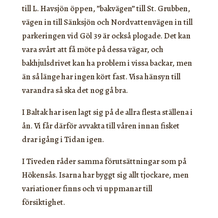
till L. Havsjön öppen, ”bakvägen” till St. Grubben,
vägen in till Sänksjön och Nordvattenvägen in till
parkeringen vid Göl 39 är också plogade. Det kan
vara svårt att få möte på dessa vägar, och
bakhjulsdrivet kan ha problem i vissa backar, men
än så länge har ingen kört fast. Visa hänsyn till
varandra så ska det nog gå bra.
I Baltak har isen lagt sig på de allra flesta ställena i
ån. Vi får därför avvakta till våren innan fisket
drar igång i Tidan igen.
I Tiveden råder samma förutsättningar som på
Hökensås. Isarna har byggt sig allt tjockare, men
variationer finns och vi uppmanar till
försiktighet.