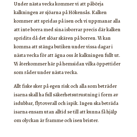
Under nästa vecka kommer vi att påbörja
kalkningen av sjöarna på Hökensås. Kalken
kommer att spridas på isen och vi uppmanar alla
att inte borra med sina isborrar precis där kalken
spridits då det slöar skären på borren. Vi kan
komma att stänga butiken under vissa dagar i
nästa vecka för att ägna oss åt kalkningen fullt ut.
Vi återkommer här på hemsidan vilka öppettider
som råder under nästa vecka.
Allt fiske sker på egen risk och alla som beträder
isarna skall ha full säkerhetsutrustning i form av
isdubbar, flytoverall och ispik. Ingen ska beträda
isarna ensam utan alltid se till att kunna få hjälp
om olyckan är framme och isen brister.