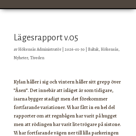
Lägesrapport v.05
av
Hökensås Administratör
|
2026-01-30
|
Baltak
,
Hökensås
,
Nyheter
,
Tiveden
Kylan håller i sig och vintern håller sitt grepp över
”Åsen”. Det innebär att isläget är som tidigare,
isarna bygger stadigt men det förekommer
fortfarande variationer. Vi har fått in en hel del
rapporter om att regnbågen har varit på hugget
men att rödingen har varit lite trögare på sistone.
Vi har fortfarande vägen ner till lilla parkeringen