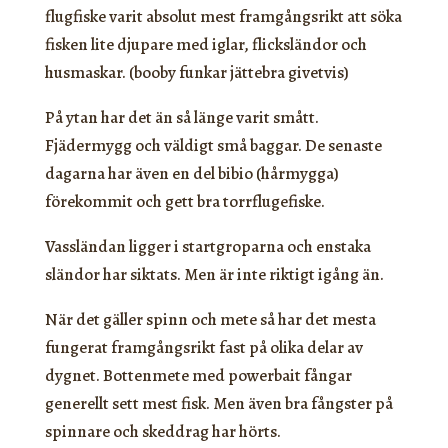
flugfiske varit absolut mest framgångsrikt att söka
fisken lite djupare med iglar, flicksländor och
husmaskar. (booby funkar jättebra givetvis)
På ytan har det än så länge varit smått.
Fjädermygg och väldigt små baggar. De senaste
dagarna har även en del bibio (hårmygga)
förekommit och gett bra torrflugefiske.
Vassländan ligger i startgroparna och enstaka
sländor har siktats. Men är inte riktigt igång än.
När det gäller spinn och mete så har det mesta
fungerat framgångsrikt fast på olika delar av
dygnet. Bottenmete med powerbait fångar
generellt sett mest fisk. Men även bra fångster på
spinnare och skeddrag har hörts.