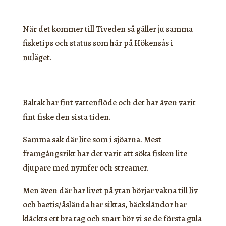
När det kommer till Tiveden så gäller ju samma
fisketips och status som här på Hökensås i
nuläget.
Baltak har fint vattenflöde och det har även varit
fint fiske den sista tiden.
Samma sak där lite som i sjöarna. Mest
framgångsrikt har det varit att söka fisken lite
djupare med nymfer och streamer.
Men även där har livet på ytan börjar vakna till liv
och baetis/åslända har siktas, bäcksländor har
kläckts ett bra tag och snart bör vi se de första gula