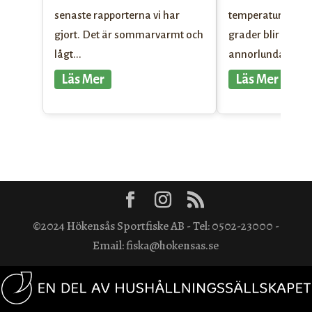
senaste rapporterna vi har
temperaturer upp
gjort. Det är sommarvarmt och
grader blir fisket l
lågt...
annorlunda. Unde
Läs Mer
Läs Mer
©2024 Hökensås Sportfiske AB - Tel: 0502-23000 -
Email: fiska@hokensas.se